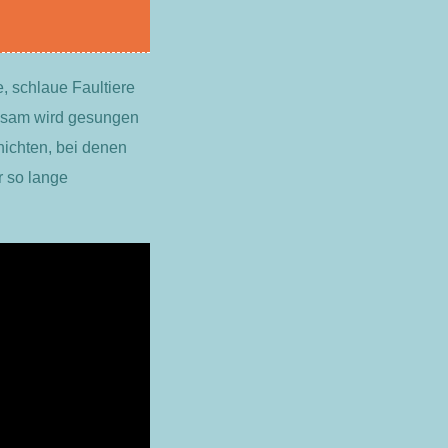
 schlaue Faultiere
einsam wird gesungen
hichten, bei denen
r so lange