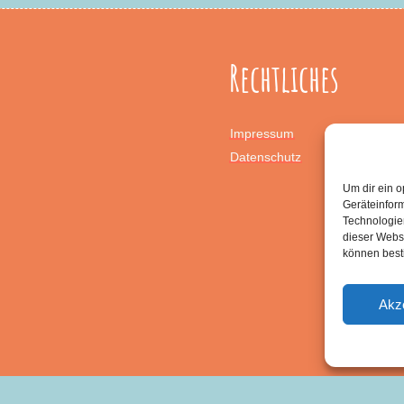
Rechtliches
Impressum
Datenschutz
Um dir ein o
Geräteinfor
Technologien
dieser Websi
können best
Akz