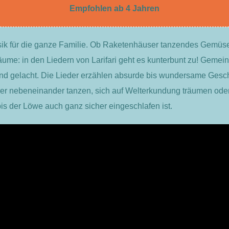
Empfohlen ab 4 Jahren
k für die ganze Familie. Ob Raketenhäuser tanzendes Gemüse,
e Bäume: in den Liedern von Larifari geht es kunterbunt zu! Gem
und gelacht. Die Lieder erzählen absurde bis wundersame Gesc
er nebeneinander tanzen, sich auf Welterkundung träumen ode
s der Löwe auch ganz sicher eingeschlafen ist.