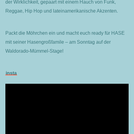
der Wirklichkeit, gepaart mit einem Hauch von Funk,
Reggae, Hip Hop und lateinamerikanische Akzenten.
Packt die Möhrchen ein und macht euch ready für HASE
mit seiner Hasengroßfamile – am Sonntag auf der
Waldorado-Mümmel-Stage!
insta