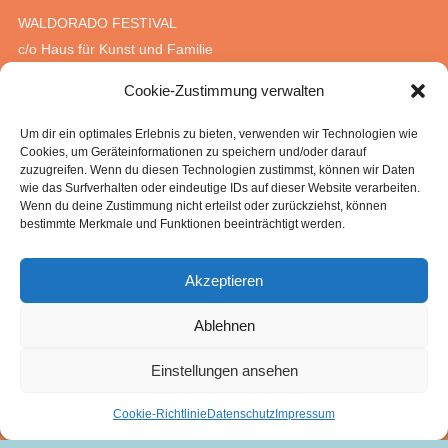
WALDORADO FESTIVAL
c/o Haus für Kunst und Familie
Geschwister-Scholl-Straße 12
Cookie-Zustimmung verwalten
15377 Waldsieversdorf
Um dir ein optimales Erlebnis zu bieten, verwenden wir Technologien wie
Zorana Musikic
Cookies, um Geräteinformationen zu speichern und/oder darauf
0170. 814 05 06
zuzugreifen. Wenn du diesen Technologien zustimmst, können wir Daten
wie das Surfverhalten oder eindeutige IDs auf dieser Website verarbeiten.
zorana@waldoradofestival.de
Wenn du deine Zustimmung nicht erteilst oder zurückziehst, können
www.waldoradofestival.de
bestimmte Merkmale und Funktionen beeinträchtigt werden.
Rechtliches
Akzeptieren
Ablehnen
Impressum
Datenschutz
Einstellungen ansehen
Cookie-Richtlinie
Datenschutz
Impressum