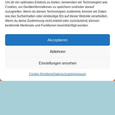
Um dir ein optimales Erlebnis zu bieten, verwenden wir Technologien wie
Cookies, um Geräteinformationen zu speichern und/oder darauf
zuzugreifen. Wenn du diesen Technologien zustimmst, können wir Daten
wie das Surfverhalten oder eindeutige IDs auf dieser Website verarbeiten.
Wenn du deine Zustimmung nicht erteilst oder zurückziehst, können
bestimmte Merkmale und Funktionen beeinträchtigt werden.
Kontakt
Akzeptieren
Ablehnen
WALDORADO FESTIVAL
c/o Haus für Kunst und Familie
Einstellungen ansehen
Geschwister-Scholl-Straße 12
15377 Waldsieversdorf
Cookie-Richtlinie
Datenschutz
Impressum
Zorana Musikic
0170. 814 05 06
zorana@waldoradofestival.de
www.waldoradofestival.de