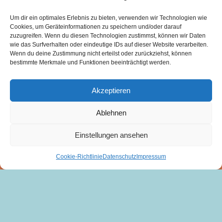
Geschwister-Scholl-Straße 12
15377 Waldsieversdorf
Um dir ein optimales Erlebnis zu bieten, verwenden wir Technologien wie
Cookies, um Geräteinformationen zu speichern und/oder darauf
Zorana Musikic
zuzugreifen. Wenn du diesen Technologien zustimmst, können wir Daten
wie das Surfverhalten oder eindeutige IDs auf dieser Website verarbeiten.
0170. 814 05 06
Wenn du deine Zustimmung nicht erteilst oder zurückziehst, können
zorana@waldoradofestival.de
bestimmte Merkmale und Funktionen beeinträchtigt werden.
www.waldoradofestival.de
Akzeptieren
Rechtliches
Ablehnen
Impressum
Einstellungen ansehen
Datenschutz
Cookie-Richtlinie
Datenschutz
Impressum