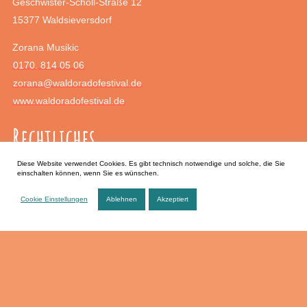
Geschwister-Scholl-Straße 12
15377 Waldsieversdorf
Zorana Musikic
0170. 814 05 06
zorana@waldoradofestival.de
www.waldoradofestival.de
Rechtliches
Diese Website verwendet Cookies. Es gibt technisch notwendige und solche, die Sie
einschalten können, wenn Sie es wünschen.
Impressum
Datenschutz
Cookie Einstellungen
Ablehnen
Akzeptiert
Anfahrt