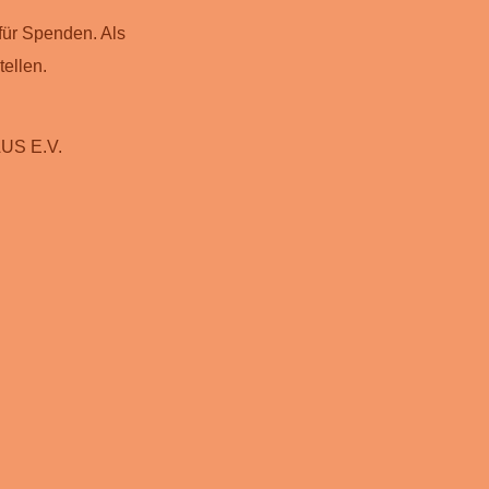
für Spenden. Als
ellen.
US E.V.