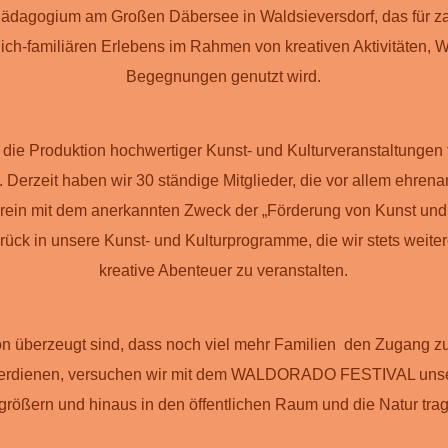
ädagogium am Großen Däbersee in Waldsieversdorf, das für z
ich-familiären Erlebens im Rahmen von kreativen Aktivitäten,
Begegnungen genutzt wird.
 die Produktion hochwertiger Kunst- und Kulturveranstaltungen 
tät. Derzeit haben wir 30 ständige Mitglieder, die vor allem ehrenam
ein mit dem anerkannten Zweck der „Förderung von Kunst und K
ück in unsere Kunst- und Kulturprogramme, die wir stets weite
kreative Abenteuer zu veranstalten.
on überzeugt sind, dass noch viel mehr Familien den Zugang zu
t verdienen, versuchen wir mit dem WALDORADO FESTIVAL unse
größern und hinaus in den öffentlichen Raum und die Natur tra