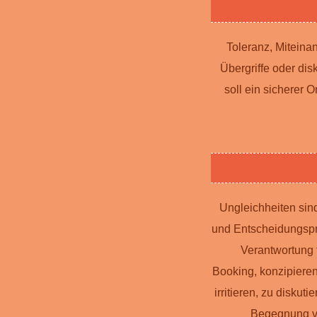
Toleranz, Miteinan
Übergriffe oder d
soll ein sicherer 
Ungleichheiten sin
und Entscheidungsp
Verantwortung 
Booking, konzipieren
irritieren, zu disk
Begegnung vo