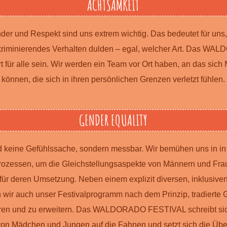
ACHTSAMKEIT
der und Respekt sind uns extrem wichtig. Das bedeutet für uns, 
iskriminierendes Verhalten dulden – egal, welcher Art. Das 
Ort für alle sein. Wir werden ein Team vor Ort haben, an das s
können, die sich in ihren persönlichen Grenzen verletzt fühlen.
GENDER EQUALITY
d keine Gefühlssache, sondern messbar. Wir bemühen uns in i
rozessen, um die Gleichstellungsaspekte von Männern und Fr
für deren Umsetzung. Neben einem explizit diversen, inklusiven
 wir auch unser Festivalprogramm nach dem Prinzip, tradierte 
utieren und zu erweitern. Das WALDORADO FESTIVAL schreibt sich
n Mädchen und Jungen auf die Fahnen und setzt sich die Üb