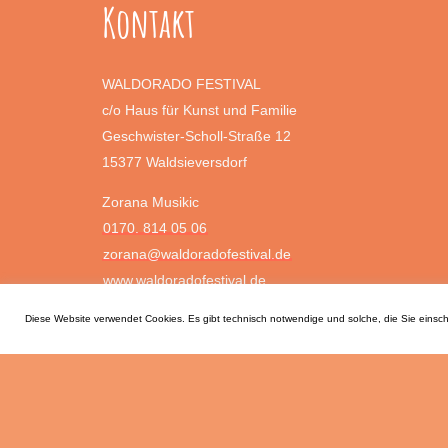
Kontakt
WALDORADO FESTIVAL
c/o Haus für Kunst und Familie
Geschwister-Scholl-Straße 12
15377 Waldsieversdorf
Zorana Musikic
0170. 814 05 06
zorana@waldoradofestival.de
www.waldoradofestival.de
Diese Website verwendet Cookies. Es gibt technisch notwendige und solche, die Sie eins