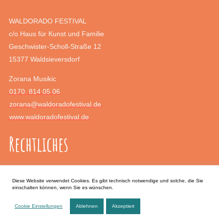
WALDORADO FESTIVAL
c/o Haus für Kunst und Familie
Geschwister-Scholl-Straße 12
15377 Waldsieversdorf
Zorana Musikic
0170. 814 05 06
zorana@waldoradofestival.de
www.waldoradofestival.de
Rechtliches
Impressum
Diese Website verwendet Cookies. Es gibt technisch notwendige und solche, die Sie
Datenschutz
einschalten können, wenn Sie es wünschen.
Anfahrt
Cookie Einstellungen
Ablehnen
Akzeptiert