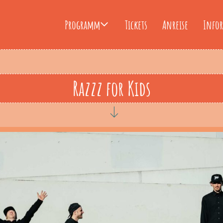
Programm
Tickets
Anreise
Info
Razzz for Kids