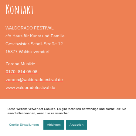
Kontakt
WALDORADO FESTIVAL
c/o Haus für Kunst und Familie
Geschwister-Scholl-Straße 12
15377 Waldsieversdorf
Zorana Musikic
0170. 814 05 06
zorana@waldoradofestival.de
www.waldoradofestival.de
Rechtliches
Diese Website verwendet Cookies. Es gibt technisch notwendige und solche, die Sie
einschalten können, wenn Sie es wünschen.
Impressum
Cookie Einstellungen
Ablehnen
Akzeptiert
Datenschutz