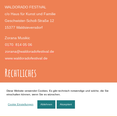
WALDORADO FESTIVAL
c/o Haus für Kunst und Familie
Geschwister-Scholl-Straße 12
15377 Waldsieversdorf
Zorana Musikic
0170. 814 05 06
zorana@waldoradofestival.de
www.waldoradofestival.de
Rechtliches
Impressum
Diese Website verwendet Cookies. Es gibt technisch notwendige und solche, die Sie
einschalten können, wenn Sie es wünschen.
Datenschutz
Cookie Einstellungen
Ablehnen
Akzeptiert
Anfahrt